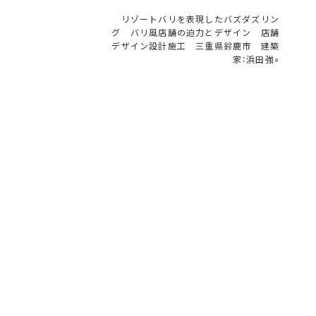
リゾートバリを表現したバズダズリン
グ バリ風店舗の迫力とデザイン 店舗
デザイン設計施工 三重県鈴鹿市 建築
家：浜田強
»