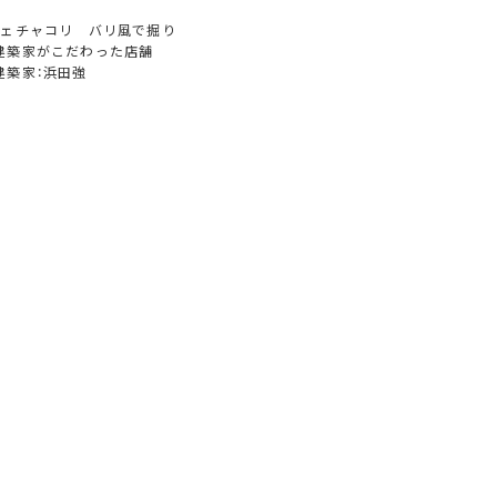
フェチャコリ バリ風で掘り
建築家がこだわった店舗
建築家：浜田強