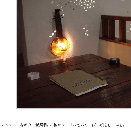
、アンティーなギター型照明。杉板のテーブルもバリっぽい顔をしている。