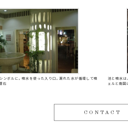
シンボルに。噴水を使った入り口。漏れた水が循環して噴
池と噴水は
理石
ェルと南国
CONTACT