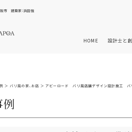
阪市 建築家：浜田強
HOME
設計士と
例
＞
バリ風の家、お店
＞ アビーロード バリ風店舗デザイン設計施工 バ
事例