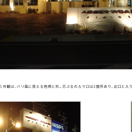
た外観は、バリ風に見える色柄と形。芯ぶるの入り口は2箇所あり、出口と入