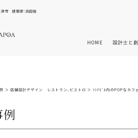
三重県津市 建築家：浜田強
HOME
設計士と
例
＞
店舗設計デザイン レストラン、ビストロ
＞ ｿｼｱﾋﾞﾙ内のPOPなカフ
事例