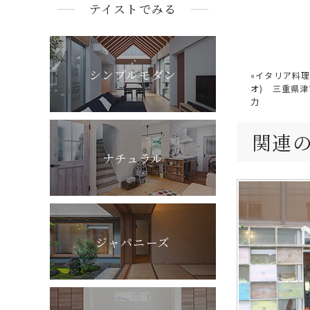
テイストでみる
シンプルモダン
«
イタリア料理&
オ) 三重県津
力
関連
ナチュラル
ジャパニーズ