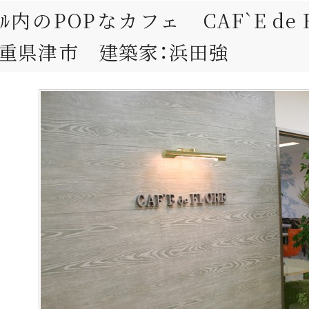
ﾋﾞﾙ内のPOPなカフェ CAF`E de
三重県津市 建築家：浜田強