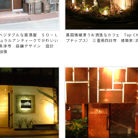
ベジタブルな居酒屋 ＳＯ－Ｌ
異国情緒漂うお洒落なカフェ Tap Ch
チュラルアンティークでかわいい
プチップス） 三重県四日市 建築家：
重県津市 店舗デザイン 設計
田強