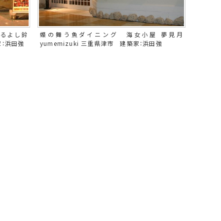
まるよし鈴
蝶の舞う魚ダイニング 海女小屋 夢見月
：浜田強
yumemizuki 三重県津市 建築家：浜田強