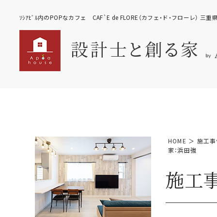
ｿｼｱﾋﾞﾙ内のPOPなカフェ CAF`E de FLORE（カフェ・ド・フローレ） 
HOME
＞
施工事
家：浜田強
施工