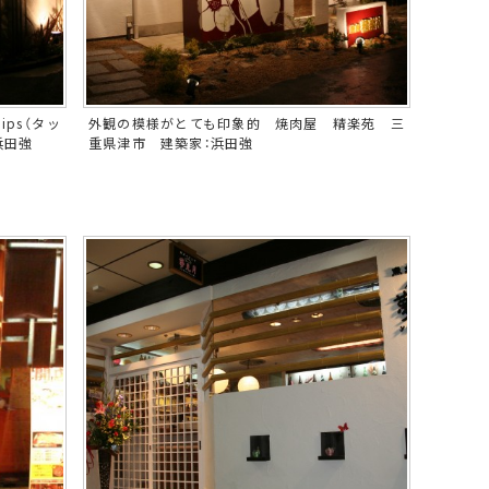
ips（タッ
外観の模様がとても印象的 焼肉屋 精楽苑 三
浜田強
重県津市 建築家：浜田強