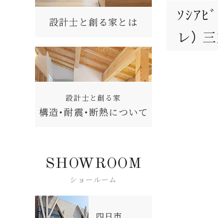
ｿｼｱ
設計士と創る家とは
レ） 
設計士と創る家
構造・耐震・断熱について
SHOWROOM
ショールーム
四日市