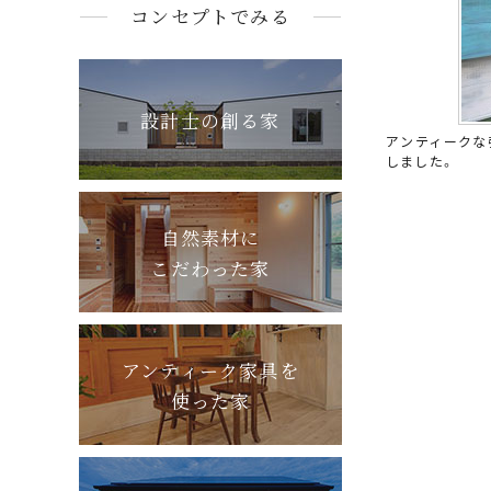
コンセプトでみる
設計士の創る家
アンティークな
しました。
自然素材に
こだわった家
アンティーク家具を
使った家