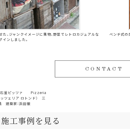
せた、ジャンクイメージに果物、野菜でレトロカジュアルな
ベンチ式の
ザインしました。
CONTACT
石釜ピッツァ Pizzeria
（ピッツェリア ロトンド） 三
橋 建築家：浜田徹
の施工事例を見る